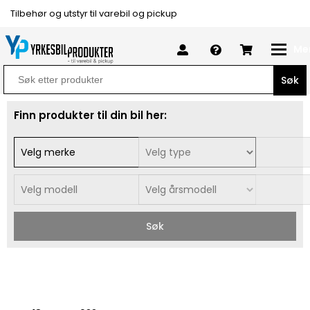
Tilbehør og utstyr til varebil og pickup
Me
Search
for:
Finn produkter til din bil her:
Søk