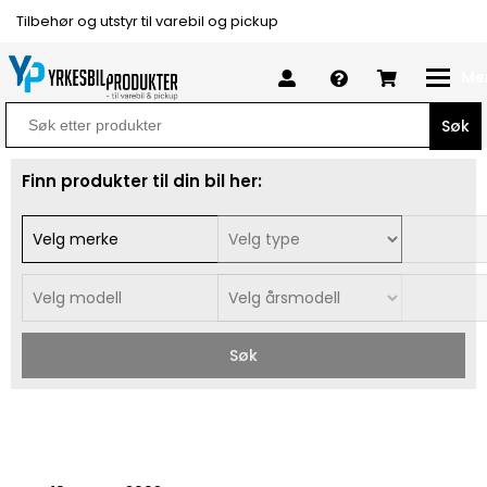
Tilbehør og utstyr til varebil og pickup
Me
Search
for:
Finn produkter til din bil her:
Søk