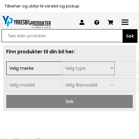
Tilbehør og utstyr til varebil og pickup
Me
Search
for:
Finn produkter til din bil her:
Søk