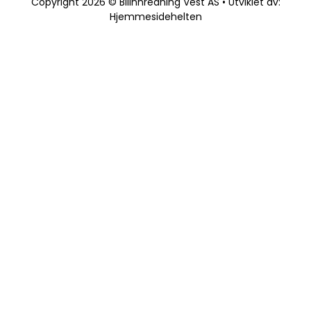
Copyright 2026 © Bilinnredning Vest AS • Utviklet av:
Hjemmesidehelten