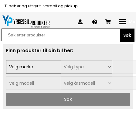
Tilbehør og utstyr til varebil og pickup
Me
Search
for:
Finn produkter til din bil her:
Søk