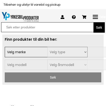
Tilbehør og utstyr til varebil og pickup
Me
Search
for:
Finn produkter til din bil her:
Søk