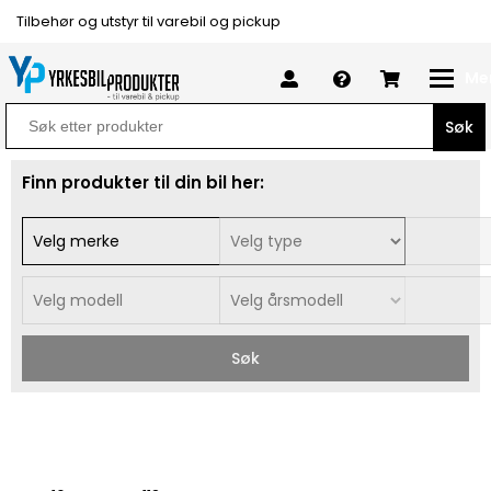
Tilbehør og utstyr til varebil og pickup
Me
Search
for:
Finn produkter til din bil her:
Søk