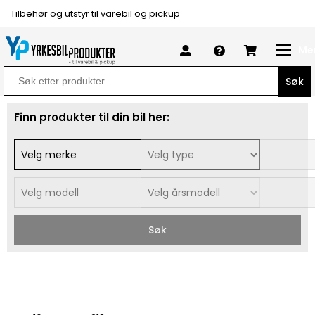
Tilbehør og utstyr til varebil og pickup
Me
Search
for:
Finn produkter til din bil her:
Søk