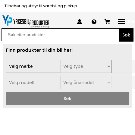
Tilbehør og utstyr til varebil og pickup
Me
Search
for:
Finn produkter til din bil her:
Søk