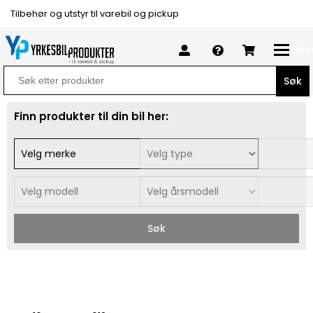
Tilbehør og utstyr til varebil og pickup
Me
Search
for:
Finn produkter til din bil her:
Søk