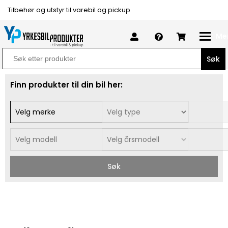
Tilbehør og utstyr til varebil og pickup
Me
Search
for:
Finn produkter til din bil her:
Søk