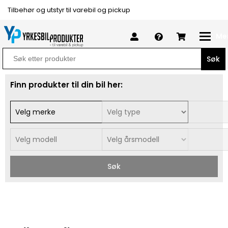
Tilbehør og utstyr til varebil og pickup
Me
Search
for:
Finn produkter til din bil her:
Søk