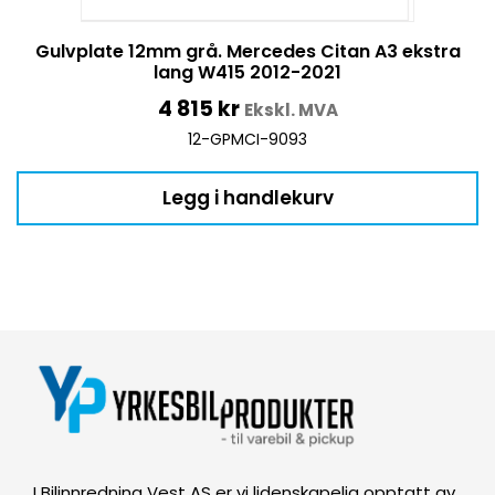
Gulvplate 12mm grå. Mercedes Citan A3 ekstra
lang W415 2012-2021
4 815
kr
Ekskl. MVA
12-GPMCI-9093
Legg i handlekurv
I Bilinnredning Vest AS er vi lidenskapelig opptatt av