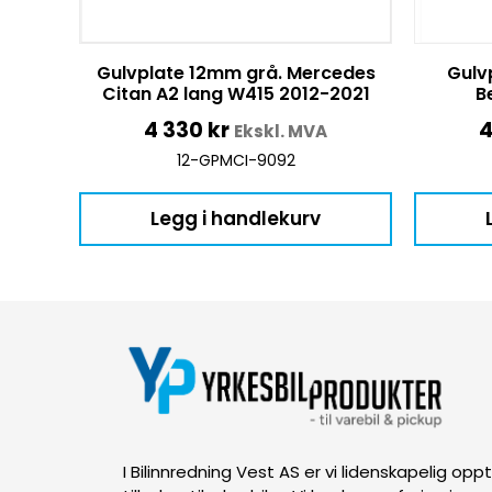
Gulvplate 12mm grå. Mercedes
Gulv
Citan A2 lang W415 2012-2021
B
4 330
kr
4
Ekskl. MVA
12-GPMCI-9092
Legg i handlekurv
I Bilinnredning Vest AS er vi lidenskapelig op