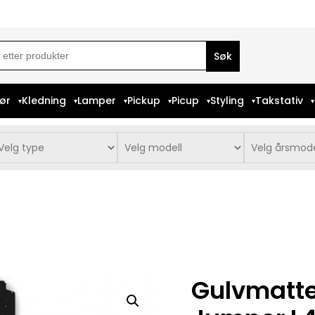
ch
iør
Kledning
Lamper
Pickup
Picup
Styling
Takstativ
Gulvmatte