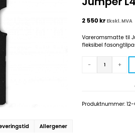
Jumper L4
2 550
kr
Ekskl. MVA
Vareromsmatte til J
fleksibel fasongtilp
-
+
Produktnummer:
12
everingstid
Allergener