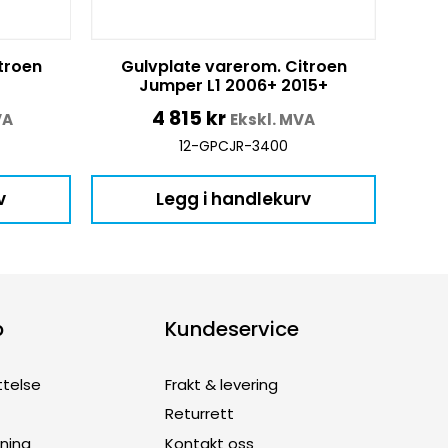
troen
Gulvplate varerom. Citroen
Jumper L1 2006+ 2015+
4 815
kr
VA
Ekskl. MVA
12-GPCJR-3400
v
Legg i handlekurv
p
Kundeservice
ttelse
Frakt & levering
Returrett
dning
Kontakt oss