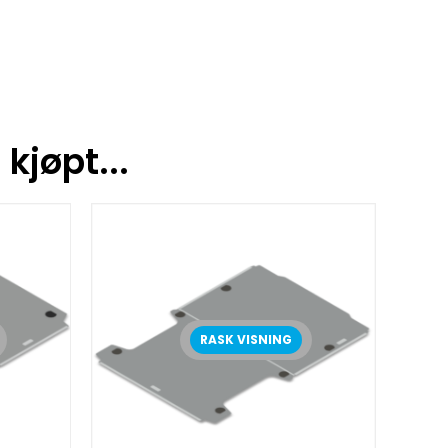
kjøpt...
RASK VISNING