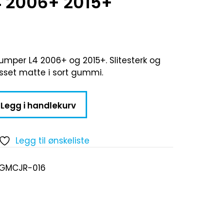
 2006+ 2015+
umper L4 2006+ og 2015+. Slitesterk og
asset matte i sort gummi.
Legg i handlekurv
Legg til ønskeliste
-GMCJR-016