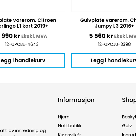
plate varerom. Citroen
Gulvplate varerom. Ci
erlingo L1 kort 2019+
Jumpy L3 2016+
 990
kr
5 560
kr
Ekskl. MVA
Ekskl. M
12-GPCBE-4643
12-GPCJU-3398
Legg i handlekurv
Legg i handlekur
Informasjon
Sho
Hjem
Besky
Nettbutikk
Gulv
ptatt av innredning og
Kjøpsvilkår
Innre