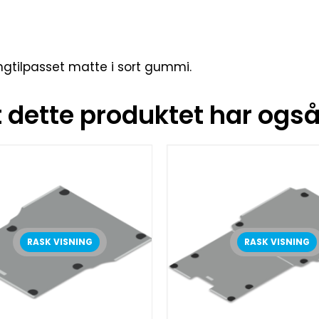
ngtilpasset matte i sort gummi.
dette produktet har også 
RASK VISNING
RASK VISNING