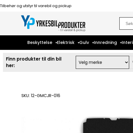
Tilbehør og utstyr til varebil og pickup
Sear
for:
Beskyttelse
Elektrisk
Gulv
Innredning
Inter
Finn produkter til din bil
her:
SKU: 12-GMCJR-016