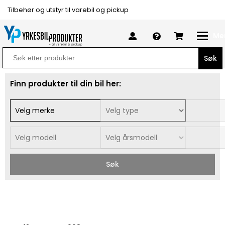
Tilbehør og utstyr til varebil og pickup
Me
Search
for:
Finn produkter til din bil her:
Søk