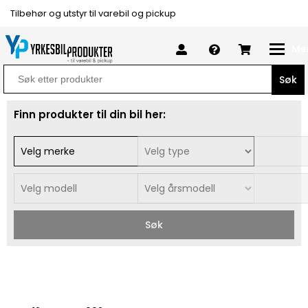
Tilbehør og utstyr til varebil og pickup
Me
Search
for:
Finn produkter til din bil her:
Søk