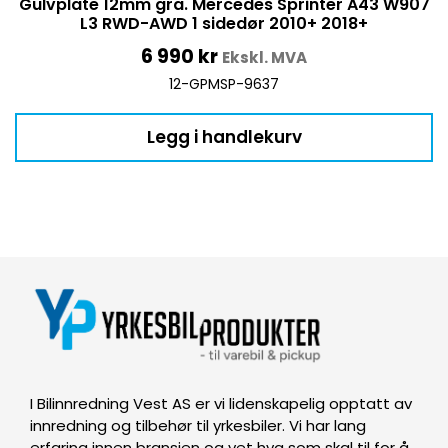
Gulvplate 12mm grå. Mercedes Sprinter A43 W907
L3 RWD-AWD 1 sidedør 2010+ 2018+
6 990
kr
Ekskl. MVA
12-GPMSP-9637
Legg i handlekurv
I Bilinnredning Vest AS er vi lidenskapelig opptatt av
innredning og tilbehør til yrkesbiler. Vi har lang
erfaring innen bransjen og vet hva som skal til for å