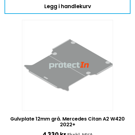
Legg i handlekurv
Gulvplate 12mm grå. Mercedes Citan A2 W420
2022+
4 330
kr
Ekskl. MVA