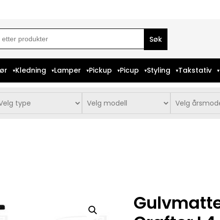
ch
iør
Kledning
Lamper
Pickup
Picup
Styling
Takstativ
Gulvmatt