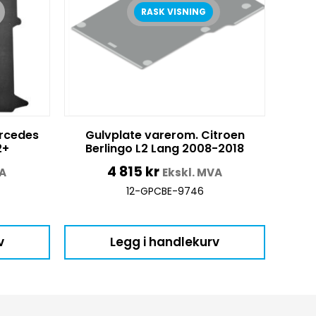
RASK VISNING
rcedes
Gulvplate varerom. Citroen
2+
Berlingo L2 Lang 2008-2018
4 815
kr
VA
Ekskl. MVA
12-GPCBE-9746
v
Legg i handlekurv