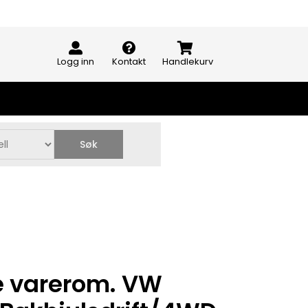
Logg inn
Kontakt
Handlekurv
Søk
e varerom. VW