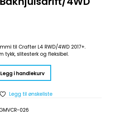
 Bakhjulsdrift/4WD
mmi til Crafter L4 RWD/4WD 2017+.
ykk, slitesterk og fleksibel.
Legg i handlekurv
Legg til ønskeliste
-GMVCR-026