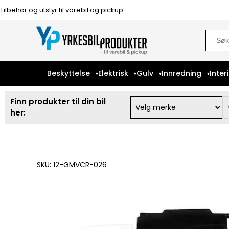
Tilbehør og utstyr til varebil og pickup
Sear
for:
Beskyttelse
Elektrisk
Gulv
Innredning
Inter
Finn produkter til din bil
her:
SKU: 12-GMVCR-026