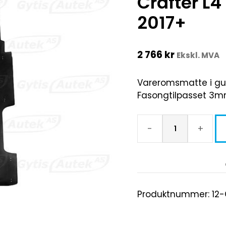
Crafter L4
2017+
2 766
kr
Ekskl. MVA
Vareromsmatte i gu
Fasongtilpasset 3mm t
-
+
Produktnummer:
12