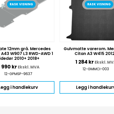
RASK VISNING
RASK VISNING
ate 12mm grå. Mercedes
Gulvmatte varerom. Me
r A43 W907 L3 RWD-AWD 1
Citan A3 W415 201
idedør 2010+ 2018+
1 284
kr
Ekskl. M
 990
kr
Ekskl. MVA
12-GMMCI-003
12-GPMSP-9637
Legg i handlekurv
Legg i handlekur