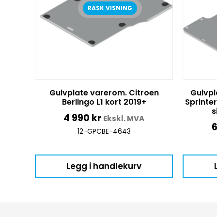
RASK VISNING
Gulvplate varerom. Citroen
Gulvpl
Berlingo L1 kort 2019+
Sprinte
s
4 990
kr
Ekskl. MVA
6
12-GPCBE-4643
Legg i handlekurv