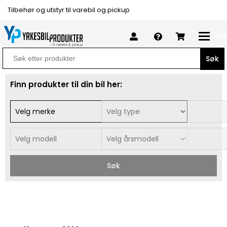
Tilbehør og utstyr til varebil og pickup
Me
Search
for:
Finn produkter til din bil her:
Søk