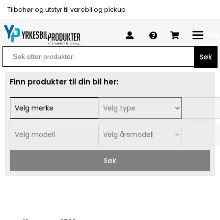
Tilbehør og utstyr til varebil og pickup
Me
Search
for:
Finn produkter til din bil her:
Søk