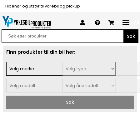
Tilbehør og utstyr til varebil og pickup
Me
Search
for:
Finn produkter til din bil her:
Søk