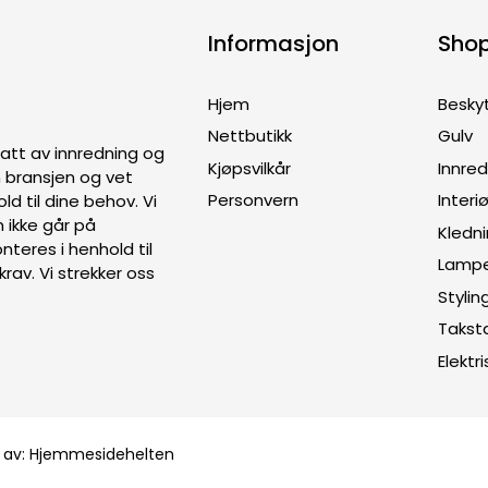
Informasjon
Sho
Hjem
Besky
Nettbutikk
Gulv
ptatt av innredning og
Kjøpsvilkår
Innre
en bransjen og vet
Personvern
Interiø
old til dine behov. Vi
 ikke går på
Kledn
teres i henhold til
Lamp
rav. Vi strekker oss
Stylin
Takst
Elektri
 av:
Hjemmesidehelten