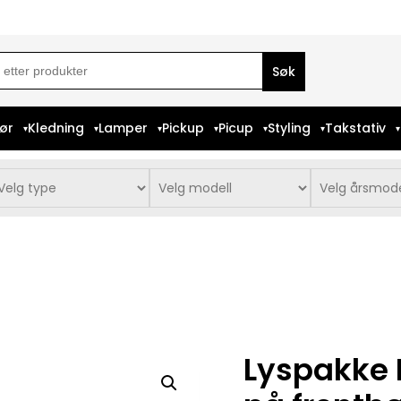
ch
iør
Kledning
Lamper
Pickup
Picup
Styling
Takstativ
Lyspakke L