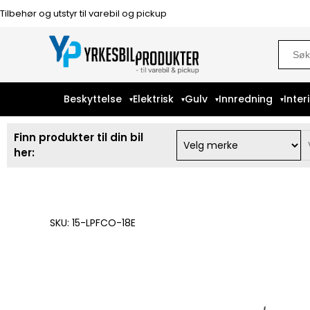
Tilbehør og utstyr til varebil og pickup
Sear
for:
Beskyttelse
Elektrisk
Gulv
Innredning
Inter
Finn produkter til din bil
her:
SKU: 15-LPFCO-18E