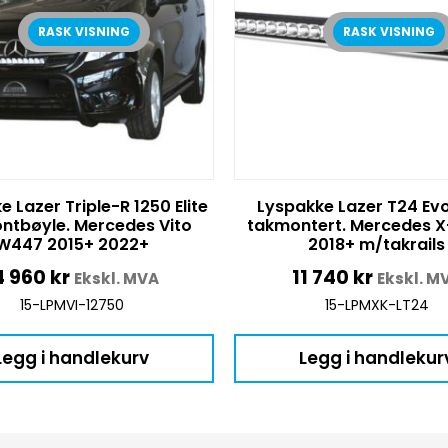
RASK VISNING
RASK VISNING
 Lazer Triple-R 1250 Elite
Lyspakke Lazer T24 Evo
ontbøyle. Mercedes Vito
takmontert. Mercedes X
W447 2015+ 2022+
2018+ m/takrails
4 960
kr
11 740
kr
Ekskl. MVA
Ekskl. M
15-LPMVI-12750
15-LPMXK-LT24
Legg i handlekurv
Legg i handlekur