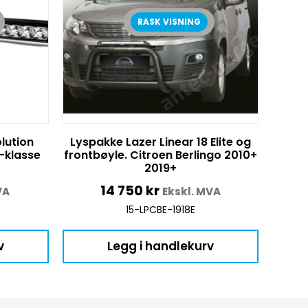
RASK VISNING
lution
Lyspakke Lazer Linear 18 Elite og
-klasse
frontbøyle. Citroen Berlingo 2010+
2019+
14 750
kr
VA
Ekskl. MVA
15-LPCBE-1918E
v
Legg i handlekurv