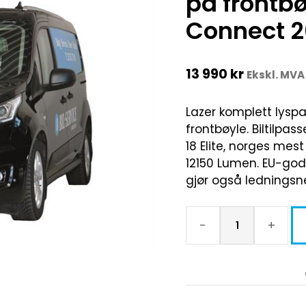
på frontbø
Connect 2
13 990
kr
Ekskl. MVA
Lazer komplett lyspa
frontbøyle. Biltilpas
18 Elite, norges mest
12150 Lumen. EU-god
gjør også ledningsne
-
+