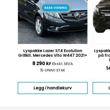
RASK VISNING
Lyspakke Lazer ST4 Evolution
Lyspakke
Grillkit. Mercedes Vito W447 2021+
på fr
8 290
kr
Ekskl. MVA
1
15-LPMVI-ST4K
Legg i handlekurv