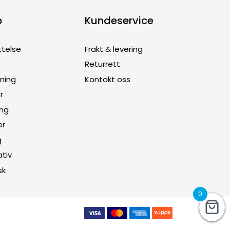
p
Kundeservice
ttelse
Frakt & levering
Returrett
dning
Kontakt oss
r
ing
er
g
ativ
sk
0