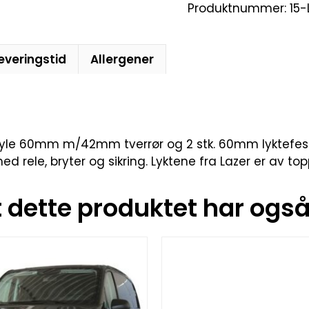
Produktnummer:
15-
everingstid
Allergener
le 60mm m/42mm tverrør og 2 stk. 60mm lyktefester. 1 
 rele, bryter og sikring. Lyktene fra Lazer er av top
dette produktet har også 