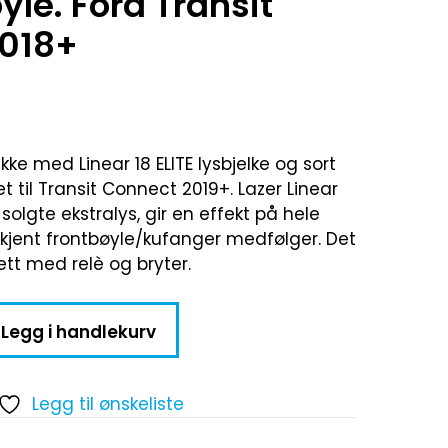
yle. Ford Transit
018+
kke med Linear 18 ELITE lysbjelke og sort
set til Transit Connect 2019+. Lazer Linear
 solgte ekstralys, gir en effekt på hele
kjent frontbøyle/kufanger medfølger. Det
tt med relè og bryter.
Legg i handlekurv
Legg til ønskeliste