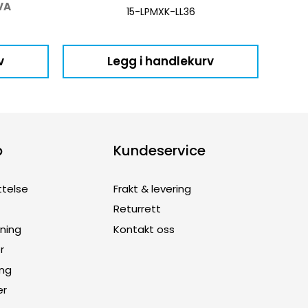
VA
15-LPMXK-LL36
v
Legg i handlekurv
p
Kundeservice
ttelse
Frakt & levering
Returrett
dning
Kontakt oss
r
ing
er