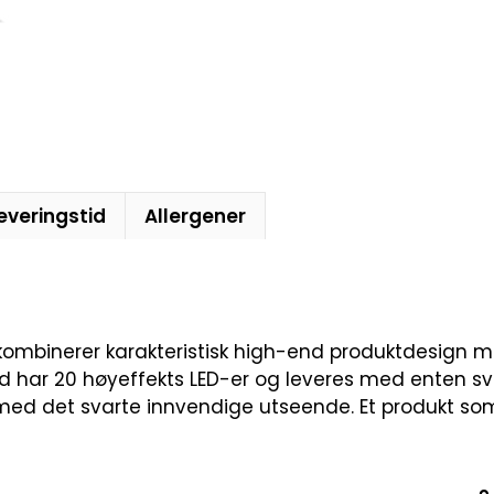
everingstid
Allergener
ombinerer karakteristisk high-end produktdesign me
d har 20 høyeffekts LED-er og leveres med enten svart
g med det svarte innvendige utseende. Et produkt so