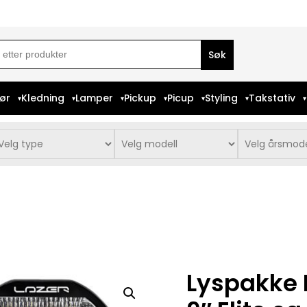
ch
iør
Kledning
Lamper
Pickup
Picup
Styling
Takstativ
Lyspakke L