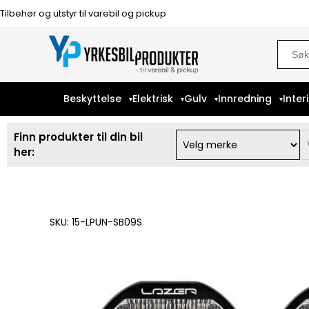
Tilbehør og utstyr til varebil og pickup
Sear
for:
Beskyttelse
Elektrisk
Gulv
Innredning
Inter
Finn produkter til din bil
her:
SKU: 15-LPUN-SB09S