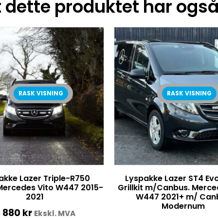
dette produktet har også 
RASK VISNING
RASK VISNING
akke Lazer Triple-R750
Lyspakke Lazer ST4 Evo
. Mercedes Vito W447 2015-
Grillkit m/Canbus. Merce
2021
W447 2021+ m/ Can
Modernum
 880
kr
Ekskl. MVA