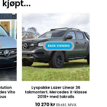
kjøpt...
RASK VISNING
lution
Lyspakke Lazer Linear 36
des Vito
takmontert. Mercedes X-klasse
bus
2018+ med takrails
10 270
kr
Ekskl. MVA