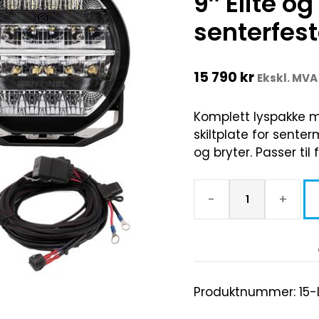
9″ Elite o
senterfest
15 790
kr
Ekskl. MVA
Komplett lyspakke me
skiltplate for sent
og bryter. Passer til 
-
+
Produktnummer:
15