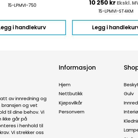
10 250
kr
Ekskl. M
15-LPMVI-750
15-LPMVI-ST4KM
Legg i handlekurv
Legg i handlekur
Informasjon
Sho
Hjem
Besky
Nettbutikk
Gulv
ptatt av innredning og
Kjøpsvilkår
Innre
en bransjen og vet
Personvern
Interiø
old til dine behov. Vi
 ikke går på
Kledn
teres i henhold til
Lamp
rav. Vi strekker oss