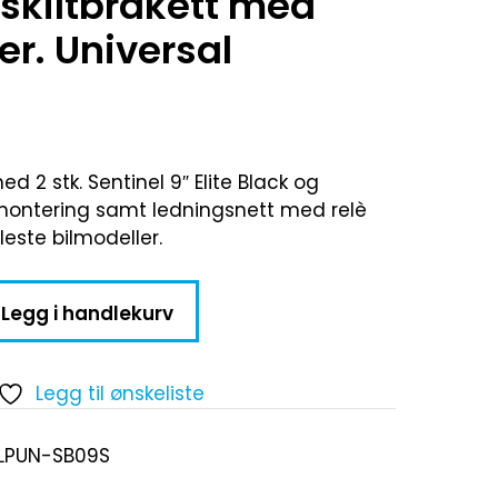
g skiltbrakett med
er. Universal
d 2 stk. Sentinel 9″ Elite Black og
ermontering samt ledningsnett med relè
fleste bilmodeller.
Legg i handlekurv
Legg til ønskeliste
-LPUN-SB09S