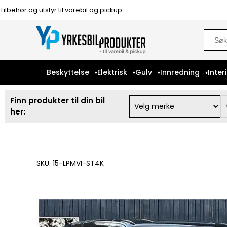
Tilbehør og utstyr til varebil og pickup
Sear
for:
Beskyttelse
Elektrisk
Gulv
Innredning
Inter
Finn produkter til din bil
her:
SKU: 15-LPMVI-ST4K