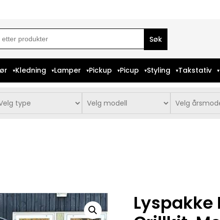
ch
iør
Kledning
Lamper
Pickup
Picup
Styling
Takstativ
Lyspakke 