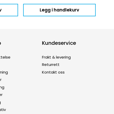
v
Legg i handlekurv
p
Kundeservice
ttelse
Frakt & levering
Returrett
dning
Kontakt oss
r
ing
er
g
ativ