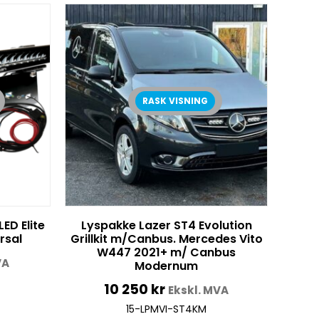
RASK VISNING
ED Elite
Lyspakke Lazer ST4 Evolution
rsal
Grillkit m/Canbus. Mercedes Vito
W447 2021+ m/ Canbus
VA
Modernum
10 250
kr
Ekskl. MVA
15-LPMVI-ST4KM