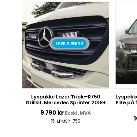
RASK VISNING
Lyspakke Lazer Triple-R750
Lyspakke
Grillkit. Mercedes Sprinter 2018+
Elite på
9 790
kr
Ekskl. MVA
1
15-LPMSP-750