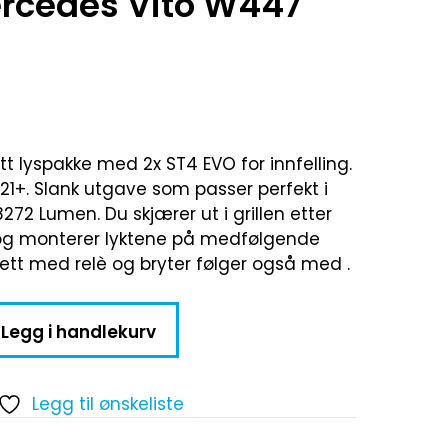
Mercedes Vito W447
ett lyspakke med 2x ST4 EVO for innfelling.
 2021+. Slank utgave som passer perfekt i
 8272 Lumen. Du skjærer ut i grillen etter
 og monterer lyktene på medfølgende
ett med relè og bryter følger også med .
Legg i handlekurv
Legg til ønskeliste