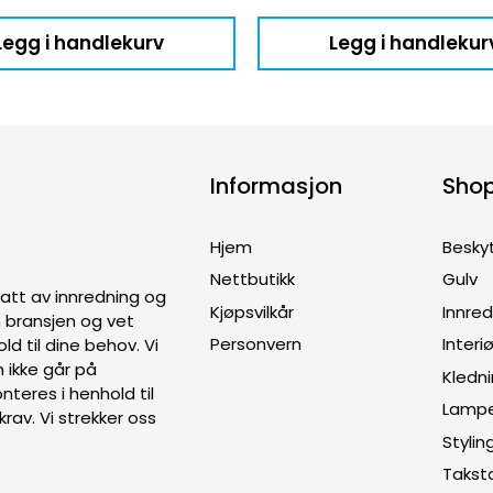
Legg i handlekurv
Legg i handlekur
Informasjon
Sho
Hjem
Besky
Nettbutikk
Gulv
ptatt av innredning og
Kjøpsvilkår
Innre
en bransjen og vet
Personvern
Interiø
old til dine behov. Vi
 ikke går på
Kledn
teres i henhold til
Lamp
rav. Vi strekker oss
Stylin
Takst