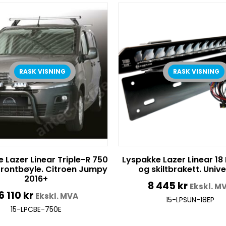
RASK VISNING
RASK VISNING
 Lazer Linear Triple-R 750
Lyspakke Lazer Linear 18 L
 frontbøyle. Citroen Jumpy
og skiltbrakett. Unive
2016+
8 445
kr
Ekskl. M
6 110
kr
Ekskl. MVA
15-LPSUN-18EP
15-LPCBE-750E