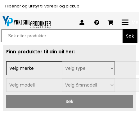
Tilbehør og utstyr til varebil og pickup
Me
Search
for:
Finn produkter til din bil her:
Søk