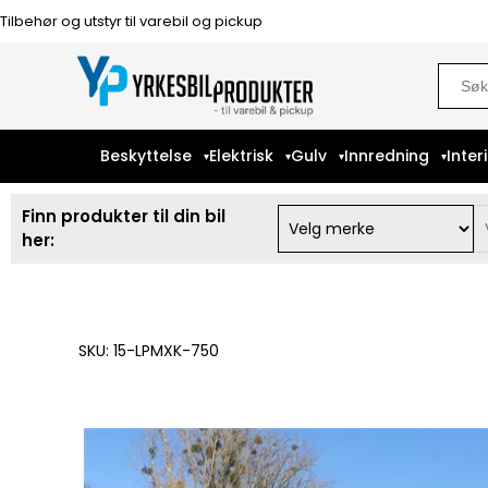
Tilbehør og utstyr til varebil og pickup
Sear
for:
Beskyttelse
Elektrisk
Gulv
Innredning
Inter
Finn produkter til din bil
her:
SKU: 15-LPMXK-750