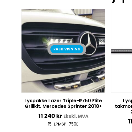
RASK VISNING
Lyspakke Lazer Triple-R750 Elite
Lys
Grillkit. Mercedes Sprinter 2018+
takmon
11 240
kr
Ekskl. MVA
1
15-LPMSP-750E