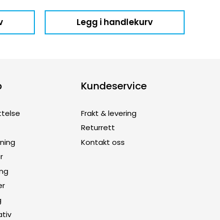
v
Legg i handlekurv
p
Kundeservice
ttelse
Frakt & levering
Returrett
dning
Kontakt oss
r
ing
er
g
ativ