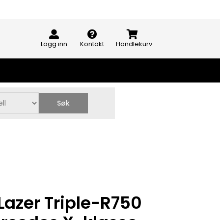
Logg inn
Kontakt
Handlekurv
Søk
Lazer Triple-R750