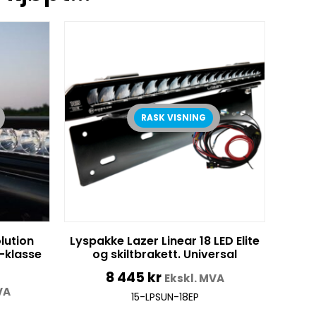
RASK VISNING
lution
Lyspakke Lazer Linear 18 LED Elite
-klasse
og skiltbrakett. Universal
8 445
kr
Ekskl. MVA
VA
15-LPSUN-18EP