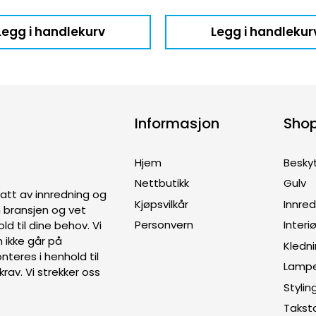
Legg i handlekurv
Legg i handlekur
Informasjon
Sho
Hjem
Besky
Nettbutikk
Gulv
ptatt av innredning og
Kjøpsvilkår
Innre
en bransjen og vet
Personvern
Interiø
old til dine behov. Vi
 ikke går på
Kledn
teres i henhold til
Lamp
rav. Vi strekker oss
Stylin
Takst