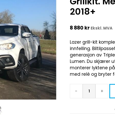
Grillkit. 
2018+
8 880
kr
Ekskl. MVA
Lazer grill-kit kompl
innfelling. Biltilpass
generasjon av Tripl
Lumen. Du skjærer ut 
monterer lyktene på
med relè og bryter 
-
+