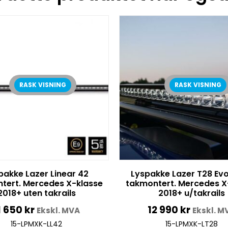
RASK VISNING
RASK VISNING
pakke Lazer Linear 42
Lyspakke Lazer T28 Evo
tert. Mercedes X-klasse
takmontert. Mercedes X
2018+ uten takrails
2018+ u/takrails
1 650
kr
12 990
kr
Ekskl. MVA
Ekskl. M
15-LPMXK-LL42
15-LPMXK-LT28