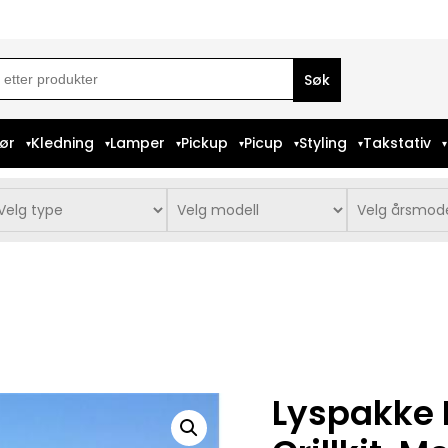
ch
iør
Kledning
Lamper
Pickup
Picup
Styling
Takstativ
Lyspakke 