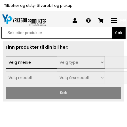
Tilbehør og utstyr til varebil og pickup
Me
Search
for:
Finn produkter til din bil her:
Søk