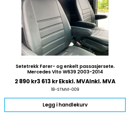
Setetrekk Fører- og enkelt passasjersete.
Mercedes Vito W639 2003-2014
2 890
kr
3 613
kr
Ekskl. MVA
Inkl. MVA
18-STMVI-009
Legg i handlekurv