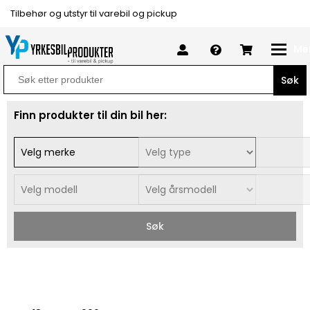
Tilbehør og utstyr til varebil og pickup
Me
Search
for:
Finn produkter til din bil her:
Søk