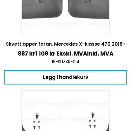
Skvettlapper foran. Mercedes X-klasse 470 2018+
887
kr
1 109
kr
Ekskl. MVA
Inkl. MVA
18-SLMXK-014
Legg i handlekurv