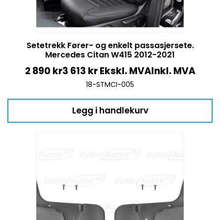
Setetrekk Fører- og enkelt passasjersete.
Mercedes Citan W415 2012-2021
2 890
kr
3 613
kr
Ekskl. MVA
Inkl. MVA
18-STMCI-005
Legg i handlekurv