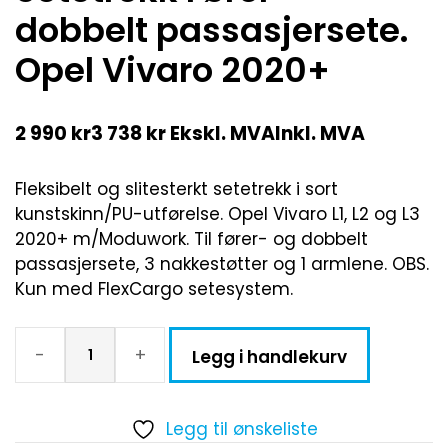
dobbelt passasjersete.
Opel Vivaro 2020+
2 990
kr
3 738
kr
Ekskl. MVA
Inkl. MVA
Fleksibelt og slitesterkt setetrekk i sort
kunstskinn/PU-utførelse. Opel Vivaro L1, L2 og L3
2020+ m/Moduwork. Til fører- og dobbelt
passasjersete, 3 nakkestøtter og 1 armlene. OBS.
Kun med FlexCargo setesystem.
-
+
Legg i handlekurv
Legg til ønskeliste