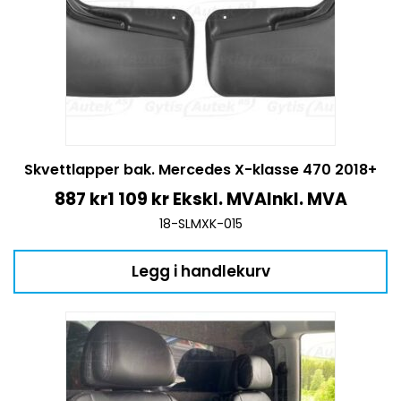
Skvettlapper bak. Mercedes X-klasse 470 2018+
887
kr
1 109
kr
Ekskl. MVA
Inkl. MVA
18-SLMXK-015
Legg i handlekurv