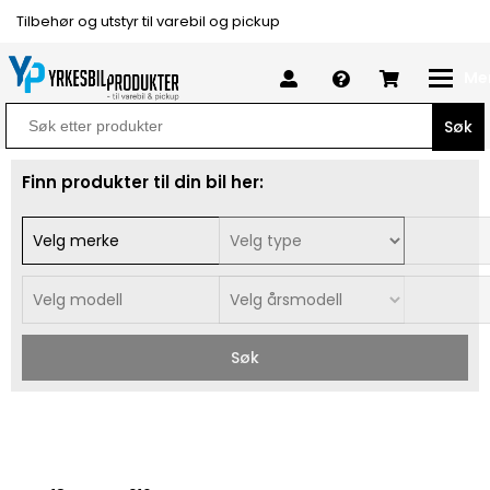
Tilbehør og utstyr til varebil og pickup
Me
Search
for:
Finn produkter til din bil her:
Søk