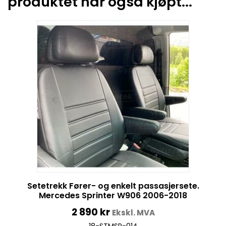
produktet har også kjøpt...
Setetrekk Fører- og enkelt passasjersete.
Mercedes Sprinter W906 2006-2018
2 890
kr
Ekskl. MVA
18-STMSP-014