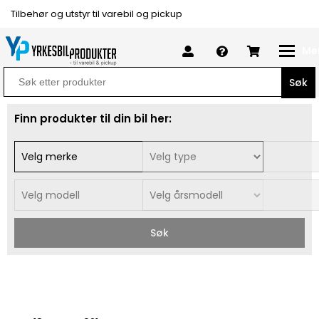
Tilbehør og utstyr til varebil og pickup
Me
Search
for:
Finn produkter til din bil her:
Søk