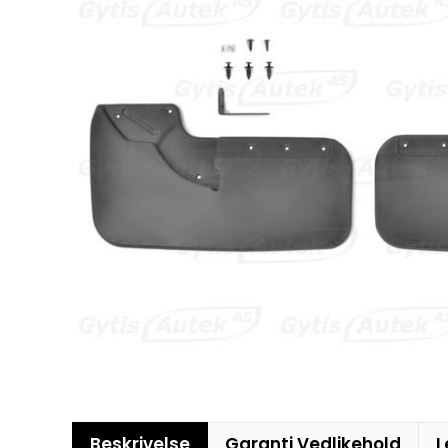
Beskrivelse
Garanti Vedlikehold
L