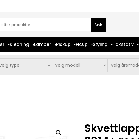
ch
iør
Kledning
Lamper
Pickup
Picup
Styling
Takstativ
Skvettlapp