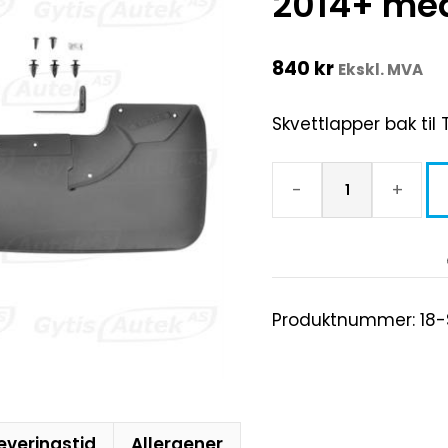
2014+ med 
840
kr
Ekskl. MVA
Skvettlapper bak til 
-
+
Produktnummer:
18-
everingstid
Allergener