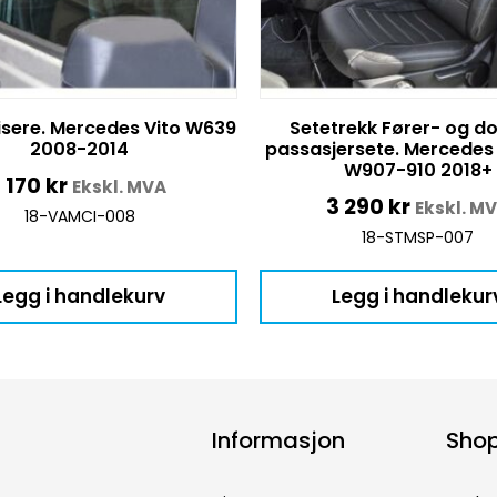
isere. Mercedes Vito W639
Setetrekk Fører- og d
2008-2014
passasjersete. Mercedes 
W907-910 2018+
1 170
kr
Ekskl. MVA
3 290
kr
Ekskl. M
18-VAMCI-008
18-STMSP-007
Legg i handlekurv
Legg i handlekur
Informasjon
Sho