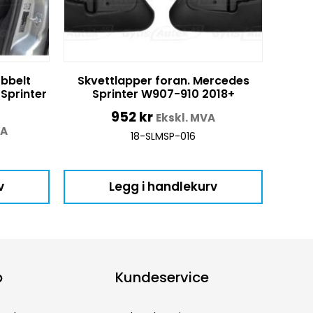
obbelt
Skvettlapper foran. Mercedes
Sprinter
Sprinter W907-910 2018+
952
kr
Ekskl. MVA
VA
18-SLMSP-016
v
Legg i handlekurv
p
Kundeservice