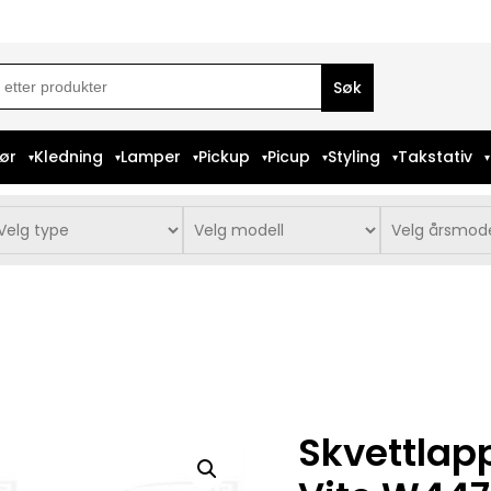
ch
iør
Kledning
Lamper
Pickup
Picup
Styling
Takstativ
Skvettlap