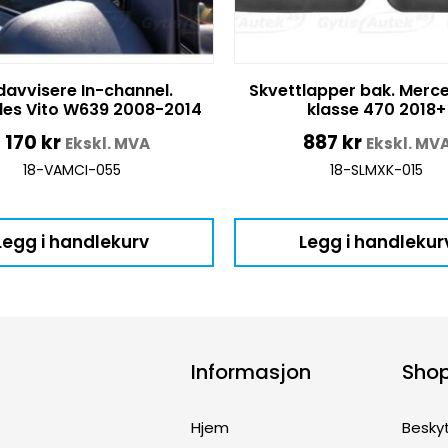
davvisere In-channel.
Skvettlapper bak. Merc
es Vito W639 2008-2014
klasse 470 2018+
1 170
kr
887
kr
Ekskl. MVA
Ekskl. MV
18-VAMCI-055
18-SLMXK-015
Legg i handlekurv
Legg i handlekur
Informasjon
Sho
Hjem
Besky