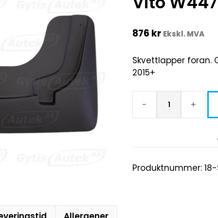
Vito W447
876
kr
Ekskl. MVA
Skvettlapper foran. 
2015+
-
+
Produktnummer:
18
everingstid
Allergener