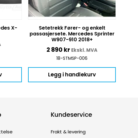
edes X-
Setetrekk Fører- og enkelt
passasjersete. Mercedes Sprinter
W907-910 2018+
A
2 890
kr
Ekskl. MVA
18-STMSP-006
v
Legg i handlekurv
p
Kundeservice
ttelse
Frakt & levering