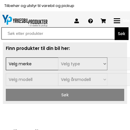
Tilbehør og utstyr til varebil og pickup
Me
Search
for:
Finn produkter til din bil her:
Søk