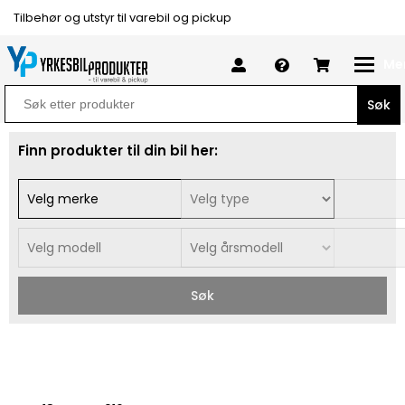
Tilbehør og utstyr til varebil og pickup
Me
Search
for:
Finn produkter til din bil her:
Søk