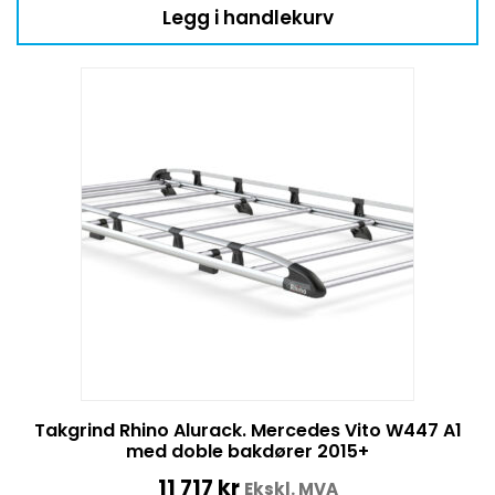
Legg i handlekurv
Takgrind Rhino Alurack. Mercedes Vito W447 A1
med doble bakdører 2015+
11 717
kr
Ekskl. MVA