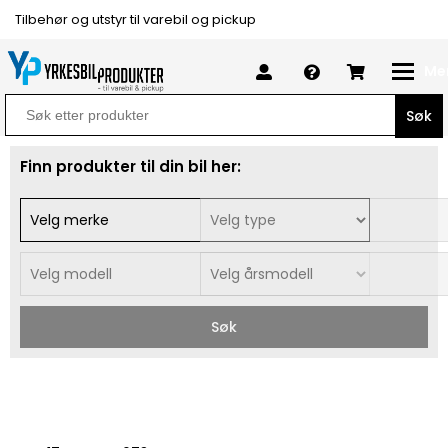
Tilbehør og utstyr til varebil og pickup
Me
Search
for:
Finn produkter til din bil her:
Søk