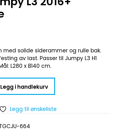
umpy L3 2016+
e
m med solide siderammer og rulle bak.
esting av last. Passer til Jumpy L3 H1
ål: L280 x B140 cm.
Legg i handlekurv
Legg til ønskeliste
-TGCJU-664