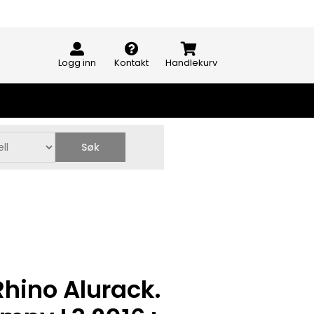
Logg inn
Kontakt
Handlekurv
Søk
Rhino Alurack.