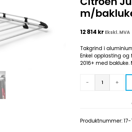
Citroen J
m/bakluk
12 814
kr
Ekskl. MVA
Takgrind i aluminiu
Enkel opplasting og f
2016+ med bakluke. M
-
+
Produktnummer:
17