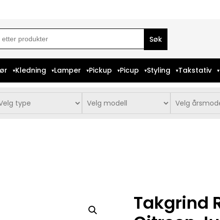
ch
iør
Kledning
Lamper
Pickup
Picup
Styling
Takstativ
Takgrind 