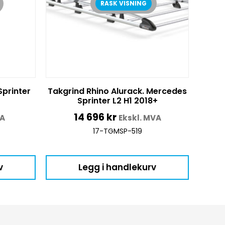
RASK VISNING
Sprinter
Takgrind Rhino Alurack. Mercedes
Sprinter L2 H1 2018+
14 696
kr
VA
Ekskl. MVA
17-TGMSP-519
v
Legg i handlekurv