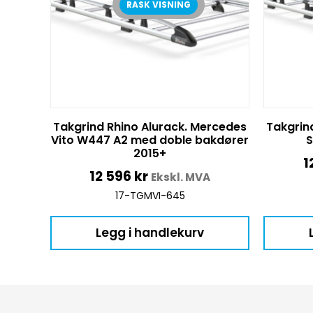
RASK VISNING
Takgrind Rhino Alurack. Mercedes
Takgrin
Vito W447 A2 med doble bakdører
S
2015+
1
12 596
kr
Ekskl. MVA
17-TGMVI-645
Legg i handlekurv