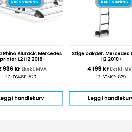
RASK VISNING
RASK VISNING
d Rhino Alurack. Mercedes
Stige bakdør. Mercedes 
printer L2 H2 2018+
H2 2018+
2 936
kr
4 199
kr
Ekskl. MVA
Ekskl. M
17-TGMSP-520
17-STMSP-829
Legg i handlekurv
Legg i handlekur