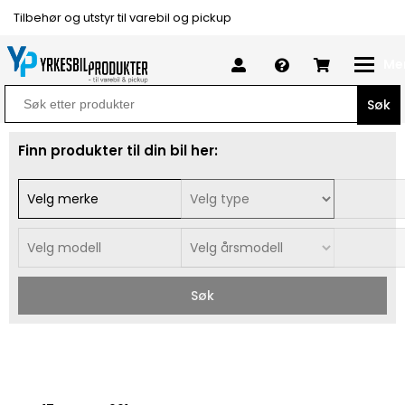
Tilbehør og utstyr til varebil og pickup
Me
Search
for:
Finn produkter til din bil her:
Søk