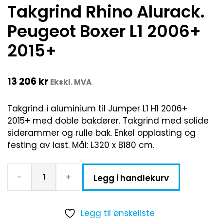
Takgrind Rhino Alurack.
Peugeot Boxer L1 2006+
2015+
13 206
kr
Ekskl. MVA
Takgrind i aluminium til Jumper L1 H1 2006+
2015+ med doble bakdører. Takgrind med solide
siderammer og rulle bak. Enkel opplasting og
festing av last. Mål: L320 x B180 cm.
-
+
Legg i handlekurv
Legg til ønskeliste