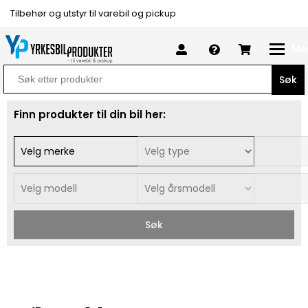
Tilbehør og utstyr til varebil og pickup
Me
Search
for:
Finn produkter til din bil her:
Søk