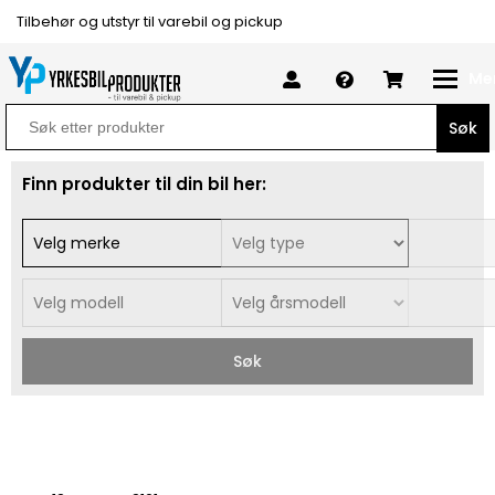
Tilbehør og utstyr til varebil og pickup
Me
Search
for:
Finn produkter til din bil her:
Søk