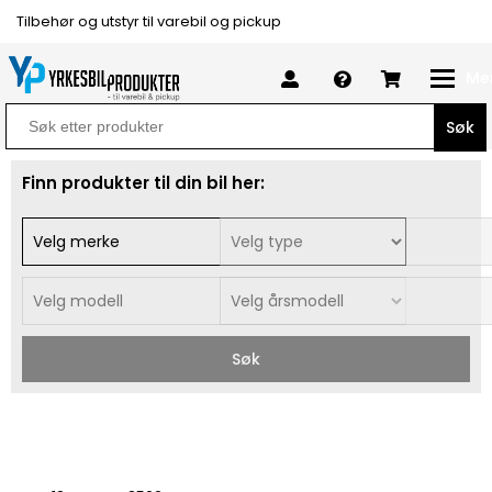
Tilbehør og utstyr til varebil og pickup
Me
Search
for:
Finn produkter til din bil her:
Søk