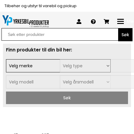
Tilbehør og utstyr til varebil og pickup
Me
Search
for:
Finn produkter til din bil her:
Søk