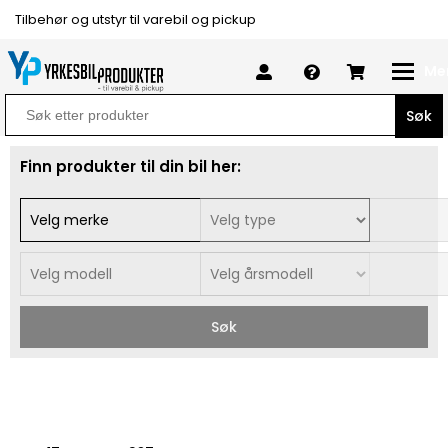
Tilbehør og utstyr til varebil og pickup
Me
Search
for:
Finn produkter til din bil her:
Søk