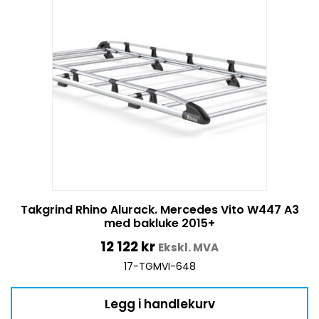
Takgrind Rhino Alurack. Mercedes Vito W447 A3
med bakluke 2015+
12 122
kr
Ekskl. MVA
17-TGMVI-648
Legg i handlekurv