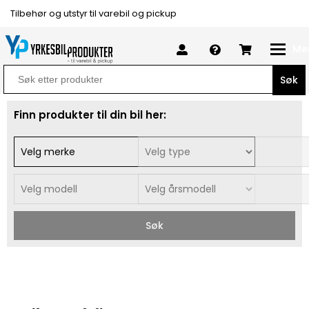
Tilbehør og utstyr til varebil og pickup
Me
Search
for:
Finn produkter til din bil her:
Søk