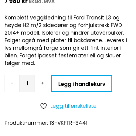
7 980
kr
Ekskl. MVA
Komplett veggkledning til Ford Transit L3 og
høyde H2 m/2 sidedører og forhjulstrekk FWD
2014+ modell. Isolerer og hindrer utoverbulker.
Følger også med plater til bakdørene. Leveres i
lys mellomgrå farge som gir ett fint interiør i
bilen. Fargetilpasset festemateriell og skruer
følger med.
-
+
Legg i handlekurv
Legg til ønskeliste
Produktnummer:
13-VKFTR-3441