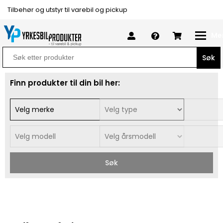
Tilbehør og utstyr til varebil og pickup
Me
Search
for:
Finn produkter til din bil her:
Søk