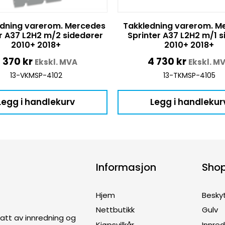
dning varerom. Mercedes
Takkledning varerom. M
r A37 L2H2 m/2 sidedører
Sprinter A37 L2H2 m/1 
2010+ 2018+
2010+ 2018+
7 370
kr
4 730
kr
Ekskl. MVA
Ekskl. M
13-VKMSP-4102
13-TKMSP-4105
Legg i handlekurv
Legg i handlekur
Informasjon
Sho
Hjem
Besky
Nettbutikk
Gulv
ptatt av innredning og
Kjøpsvilkår
Innre