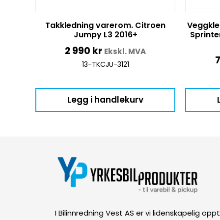
Takkledning varerom. Citroen
Veggkle
Jumpy L3 2016+
Sprinte
2 990
kr
Ekskl. MVA
13-TKCJU-3121
Legg i handlekurv
I Bilinnredning Vest AS er vi lidenskapelig op