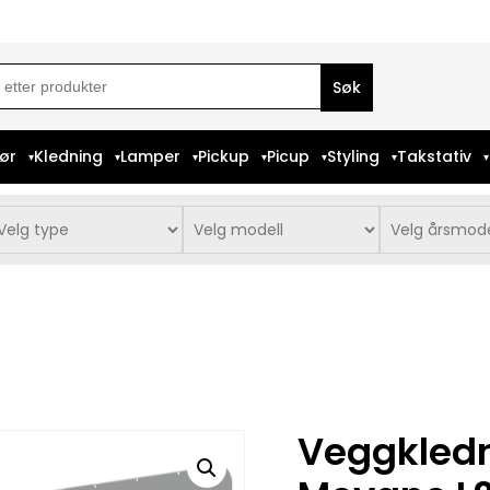
ch
iør
Kledning
Lamper
Pickup
Picup
Styling
Takstativ
Veggkledn