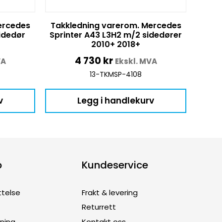
ercedes
Takkledning varerom. Mercedes
sidedør
Sprinter A43 L3H2 m/2 sidedører
2010+ 2018+
4 730
kr
VA
Ekskl. MVA
13-TKMSP-4108
v
Legg i handlekurv
p
Kundeservice
ttelse
Frakt & levering
Returrett
dning
Kontakt oss