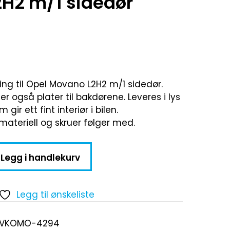
H2 m/1 sidedør
ng til Opel Movano L2H2 m/1 sidedør.
 er også plater til bakdørene. Leveres i lys
ir ett fint interiør i bilen.
materiell og skruer følger med.
Legg i handlekurv
Legg til ønskeliste
-VKOMO-4294