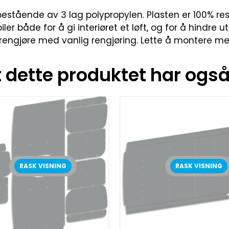
estående av 3 lag polypropylen. Plasten er 100% resi
iler både for å gi interiøret et løft, og for å hindre u
rengjøre med vanlig rengjøring. Lette å montere med
dette produktet har også 
RASK VISNING
RASK VISNING