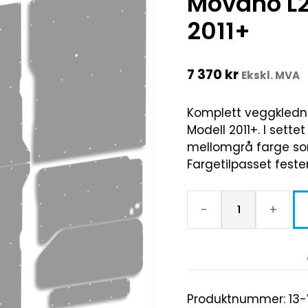
Movano L2
2011+
7 370
kr
Ekskl. MVA
Komplett veggkledni
Modell 2011+. I settet
mellomgrå farge som g
Fargetilpasset feste
-
+
Produktnummer:
13