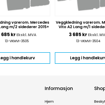
dning varerom. Mercedes
Veggkledning varerom. 
 Lang m/2 sidedører 2015+
Vito A2 Lang m/1 sidedø
 685
kr
3 685
kr
Ekskl. MVA
Ekskl. M
13-VKMVI-3505
13-VKMVI-3504
Legg i handlekurv
Legg i handlekur
Informasjon
Sho
Hjem
Besky