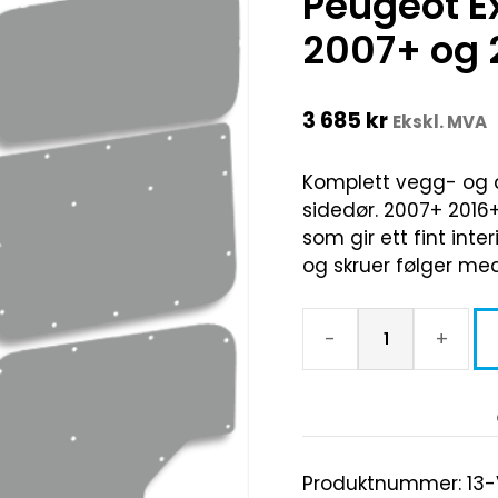
Peugeot Ex
2007+ og 
3 685
kr
Ekskl. MVA
Komplett vegg- og d
sidedør. 2007+ 2016+
som gir ett fint inter
og skruer følger med
-
+
Produktnummer:
13