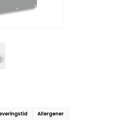
everingstid
Allergener