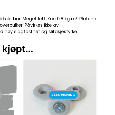
rkulerbar. Meget lett. Kun 0.8 kg m². Platene
toverbulker. Påvirkes ikke av
 høy slagfasthet og slitasjestyrke.
kjøpt...
RASK VISNING