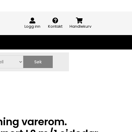
Logg inn
Kontakt
Handlekurv
Søk
ing varerom.