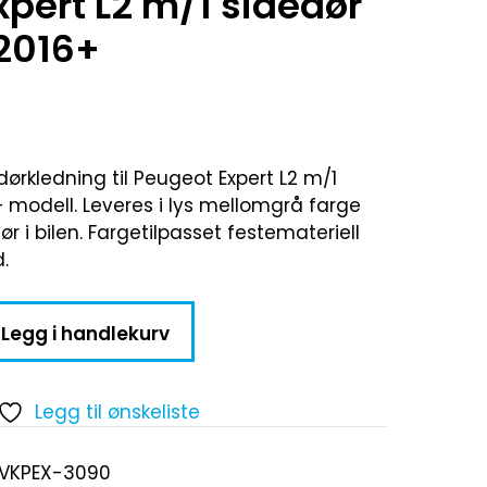
pert L2 m/1 sidedør
2016+
ørkledning til Peugeot Expert L2 m/1
 modell. Leveres i lys mellomgrå farge
iør i bilen. Fargetilpasset festemateriell
.
Legg i handlekurv
Legg til ønskeliste
-VKPEX-3090