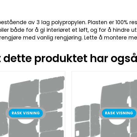
estående av 3 lag polypropylen. Plasten er 100% resi
iler både for å gi interiøret et løft, og for å hindre u
rengjøre med vanlig rengjøring. Lette å montere med
dette produktet har også 
RASK VISNING
RASK VISNING