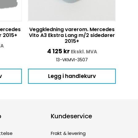
Mercedes
Veggkledning varerom. Mercedes
r 2015+
Vito A3 Ekstra Lang m/2 sidedører
2015+
VA
4 125
kr
Ekskl. MVA
13-VKMVI-3507
v
Legg i handlekurv
p
Kundeservice
ttelse
Frakt & levering