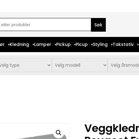
ch
iør
Kledning
Lamper
Pickup
Picup
Styling
Takstativ
Veggkledn