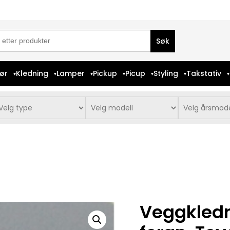
ch
iør
Kledning
Lamper
Pickup
Picup
Styling
Takstativ
Veggkledn