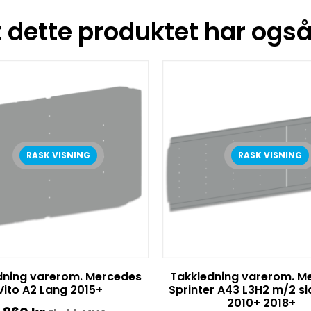
dette produktet har også 
RASK VISNING
RASK VISNING
dning varerom. Mercedes
Takkledning varerom. M
Vito A2 Lang 2015+
Sprinter A43 L3H2 m/2 s
2010+ 2018+