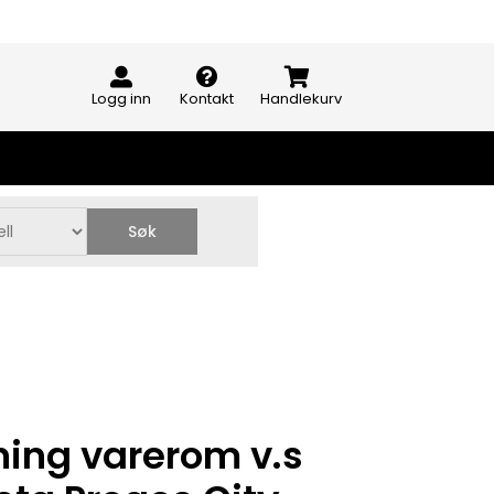
Logg inn
Kontakt
Handlekurv
Søk
ing varerom v.s