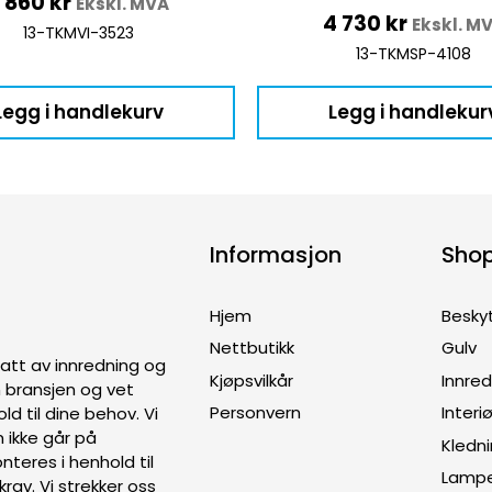
2 860
kr
Ekskl. MVA
4 730
kr
Ekskl. M
13-TKMVI-3523
13-TKMSP-4108
Legg i handlekurv
Legg i handlekur
Informasjon
Sho
Hjem
Besky
Nettbutikk
Gulv
ptatt av innredning og
Kjøpsvilkår
Innre
en bransjen og vet
Personvern
Interiø
old til dine behov. Vi
 ikke går på
Kledn
teres i henhold til
Lamp
rav. Vi strekker oss