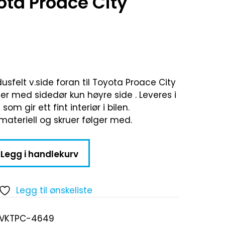
ota Proace City
usfelt v.side foran til Toyota Proace City
iler med sidedør kun høyre side . Leveres i
om gir ett fint interiør i bilen.
materiell og skruer følger med.
Legg i handlekurv
Legg til ønskeliste
-VKTPC-4649