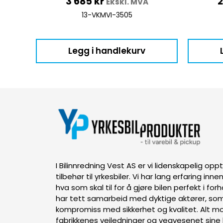
3 685
kr
Ekskl. MVA
13-VKMVI-3505
Legg i handlekurv
I Bilinnredning Vest AS er vi lidenskapelig op
tilbehør til yrkesbiler. Vi har lang erfaring inn
hva som skal til for å gjøre bilen perfekt i forh
har tett samarbeid med dyktige aktører, som
kompromiss med sikkerhet og kvalitet. Alt mon
fabrikkenes veiledninger og vegvesenet sine k