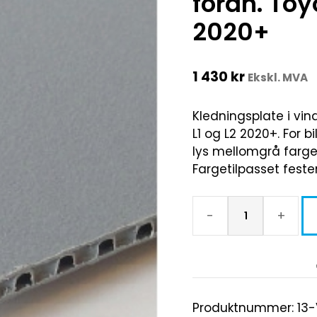
foran. Toy
2020+
1 430
kr
Ekskl. MVA
Kledningsplate i vind
L1 og L2 2020+. For b
lys mellomgrå farge s
Fargetilpasset feste
-
+
Produktnummer:
13