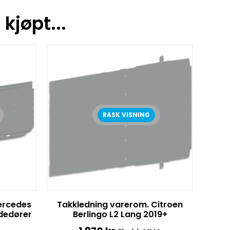
kjøpt...
RASK VISNING
ercedes
Takkledning varerom. Citroen
idedører
Berlingo L2 Lang 2019+