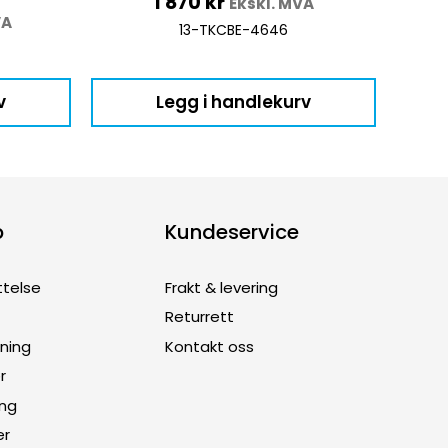
1 870
kr
Ekskl. MVA
VA
13-TKCBE-4646
v
Legg i handlekurv
p
Kundeservice
ttelse
Frakt & levering
Returrett
dning
Kontakt oss
r
ing
er