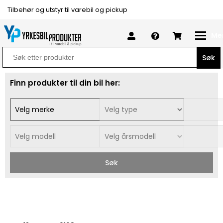
Tilbehør og utstyr til varebil og pickup
Me
Search
for:
Finn produkter til din bil her:
Søk