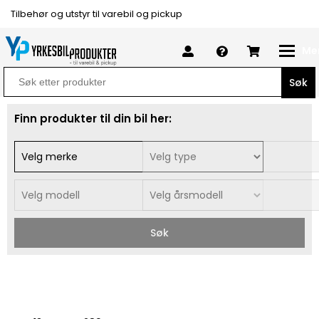
Tilbehør og utstyr til varebil og pickup
Me
Search
for:
Finn produkter til din bil her:
Søk