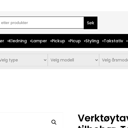
ch
iør
Kledning
Lamper
Pickup
Picup
Styling
Takstativ
Verktøyta