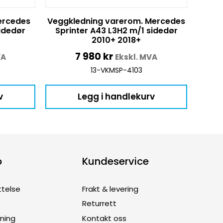
ercedes
Veggkledning varerom. Mercedes
sidedør
Sprinter A43 L3H2 m/1 sidedør
2010+ 2018+
7 980
kr
VA
Ekskl. MVA
13-VKMSP-4103
v
Legg i handlekurv
p
Kundeservice
ttelse
Frakt & levering
Returrett
dning
Kontakt oss