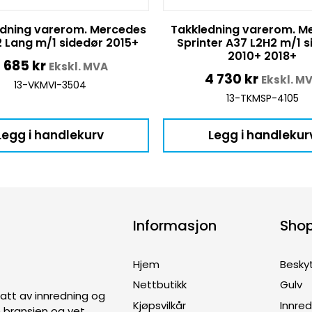
dning varerom. Mercedes
Takkledning varerom. M
2 Lang m/1 sidedør 2015+
Sprinter A37 L2H2 m/1 
2010+ 2018+
 685
kr
Ekskl. MVA
4 730
kr
Ekskl. M
13-VKMVI-3504
13-TKMSP-4105
Legg i handlekurv
Legg i handlekur
Informasjon
Sho
Hjem
Besky
Nettbutikk
Gulv
ptatt av innredning og
Kjøpsvilkår
Innre
en bransjen og vet