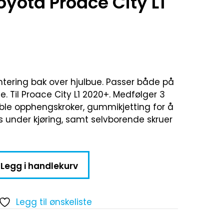
Toyota Proace City L1
ntering bak over hjulbue. Passer både på
e. Til Proace City L1 2020+. Medfølger 3
oble opphengskroker, gummikjetting for å
s under kjøring, samt selvborende skruer
Legg i handlekurv
Legg til ønskeliste