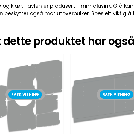
y og klær. Tavlen er produsert i 1mm alusink. Grå kan
en beskytter også mot utoverbulker. Spesielt viktig å
dette produktet har også 
RASK VISNING
RASK VISNING