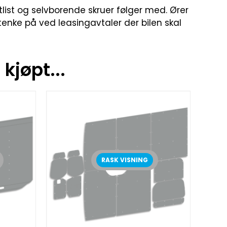
tlist og selvborende skruer følger med. Ører
 tenke på ved leasingavtaler der bilen skal
kjøpt...
RASK VISNING