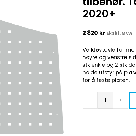
tilbehør. 
2020+
2 820
kr
Ekskl. MVA
Verktøytavle for mo
høyre og venstre sid
stk enkle og 2 stk d
holde utstyr på plas
for å feste platen.
-
+