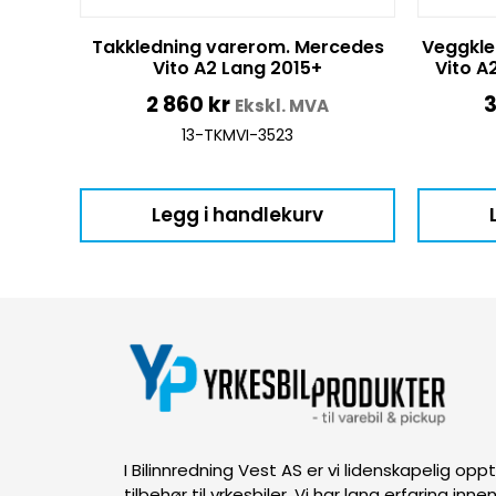
Takkledning varerom. Mercedes
Veggkle
Vito A2 Lang 2015+
Vito A
2 860
kr
3
Ekskl. MVA
13-TKMVI-3523
Legg i handlekurv
I Bilinnredning Vest AS er vi lidenskapelig op
tilbehør til yrkesbiler. Vi har lang erfaring inn