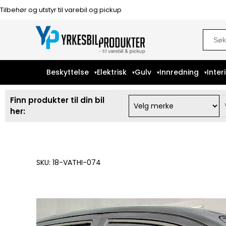
Tilbehør og utstyr til varebil og pickup
Sear
for:
Beskyttelse
Elektrisk
Gulv
Innredning
Inter
Finn produkter til din bil
her:
SKU: 18-VATHI-074