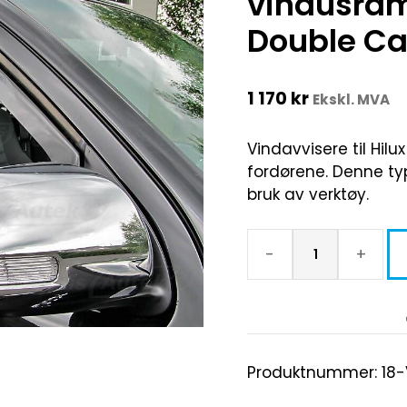
vindusram
Double Ca
1 170
kr
Ekskl. MVA
Vindavvisere til Hilux
fordørene. Denne typ
bruk av verktøy.
-
+
Produktnummer:
18