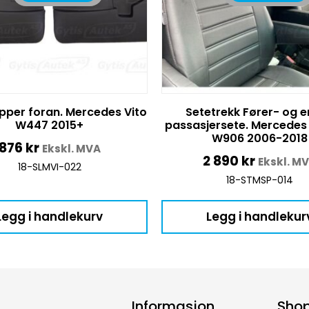
pper foran. Mercedes Vito
Setetrekk Fører- og e
W447 2015+
passasjersete. Mercedes 
W906 2006-2018
876
kr
Ekskl. MVA
2 890
kr
Ekskl. M
18-SLMVI-022
18-STMSP-014
Legg i handlekurv
Legg i handlekur
Informasjon
Sho