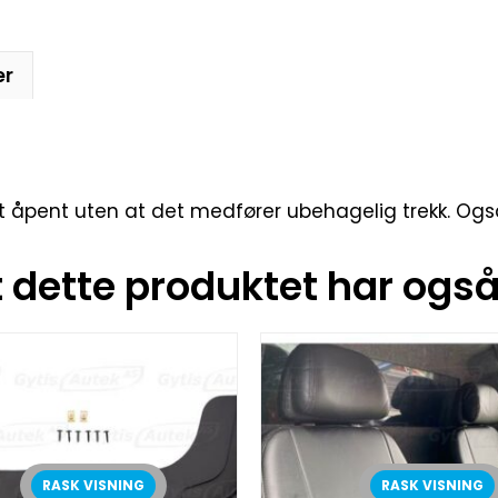
er
tt åpent uten at det medfører ubehagelig trekk. Ogs
dette produktet har også 
RASK VISNING
RASK VISNING