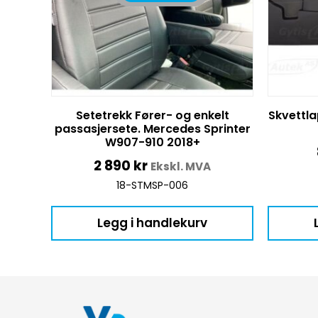
Setetrekk Fører- og enkelt
Skvettla
passasjersete. Mercedes Sprinter
W907-910 2018+
2 890
kr
Ekskl. MVA
18-STMSP-006
Legg i handlekurv