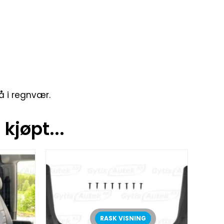
å i regnvær.
kjøpt...
RASK VISNING