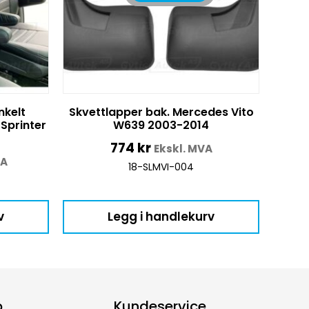
nkelt
Skvettlapper bak. Mercedes Vito
Sprinter
W639 2003-2014
774
kr
Ekskl. MVA
VA
18-SLMVI-004
v
Legg i handlekurv
p
Kundeservice