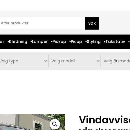
ch
iør
Kledning
Lamper
Pickup
Picup
Styling
Takstativ
Vindavvise