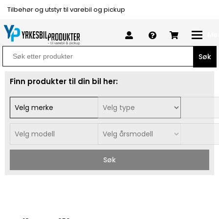
Tilbehør og utstyr til varebil og pickup
Me
Search
for:
Finn produkter til din bil her:
Søk