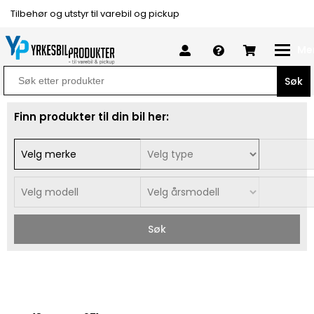
Tilbehør og utstyr til varebil og pickup
Me
Search
for:
Finn produkter til din bil her:
Søk